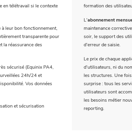
 en télétravail si le contexte
formation des utilisate
L'
abonnement mensue
e à leur bon fonctionnement,
maintenance corrective 
entièrement transparente pour
soir, le support des uti
et la réassurance des
d'erreur de saisie.
Le prix de chaque appli
rès sécurisé (Equinix PA4,
d'utilisateurs, ni du n
surveillées 24h/24 et
les structures. Une foi
disponibilité. Vos données
surprise : tous les ser
utilisateurs sont acco
les besoins métier nou
sation et sécurisation
reporting.